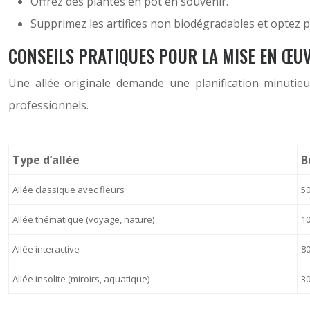
Offrez des plantes en pot en souvenir.
Supprimez les artifices non biodégradables et optez po
CONSEILS PRATIQUES POUR LA MISE EN ŒU
Une allée originale demande une planification minutieu
professionnels.
Type d’allée
B
Allée classique avec fleurs
50
Allée thématique (voyage, nature)
10
Allée interactive
80
Allée insolite (miroirs, aquatique)
30