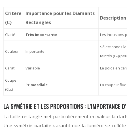
Critère
Importance pour les Diamants
Description
(C)
Rectangles
Clarté
Très importante
Les inclusions 
Sélectionnez la 
Couleur
Importante
teintés (G-J) pe
Carat
Variable
Le poids en cara
Coupe
Primordiale
La coupe influe 
(Cut)
LA SYMÉTRIE ET LES PROPORTIONS : L’IMPORTANCE D’
La taille rectangle met particulièrement en valeur la cl
Une symétrie parfaite garantit que la lumière se reflèt