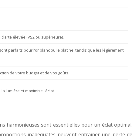
e clarté élevée (VS2 ou supérieure).
ont parfaits pour l’or blanc ou le platine, tandis que les légèrement
nction de votre budget et de vos goûts.
 la lumière et maximise l’éclat.
ons harmonieuses sont essentielles pour un éclat optimal.
s proportions inadéquates peuvent entraîner une perte de