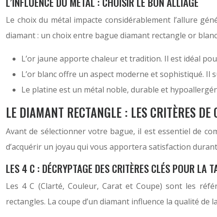
L’INFLUENCE DU MÉTAL : CHOISIR LE BON ALLIAGE
Le choix du métal impacte considérablement l’allure géné
diamant : un choix entre bague diamant rectangle or blanc
L’or jaune apporte chaleur et tradition. Il est idéal p
L’or blanc offre un aspect moderne et sophistiqué. Il 
Le platine est un métal noble, durable et hypoallergén
LE DIAMANT RECTANGLE : LES CRITÈRES DE 
Avant de sélectionner votre bague, il est essentiel de com
d’acquérir un joyau qui vous apportera satisfaction duran
LES 4 C : DÉCRYPTAGE DES CRITÈRES CLÉS POUR LA T
Les 4 C (Clarté, Couleur, Carat et Coupe) sont les réfé
rectangles. La coupe d’un diamant influence la qualité de l