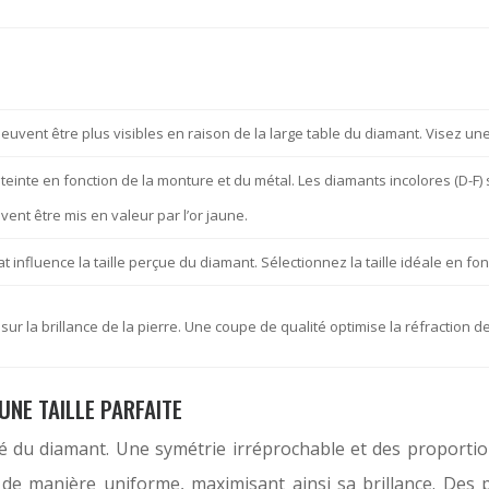
peuvent être plus visibles en raison de la large table du diamant. Visez un
teinte en fonction de la monture et du métal. Les diamants incolores (D-F) s
uvent être mis en valeur par l’or jaune.
t influence la taille perçue du diamant. Sélectionnez la taille idéale en fo
sur la brillance de la pierre. Une coupe de qualité optimise la réfraction de
UNE TAILLE PARFAITE
arté du diamant. Une symétrie irréprochable et des proporti
e de manière uniforme, maximisant ainsi sa brillance. De