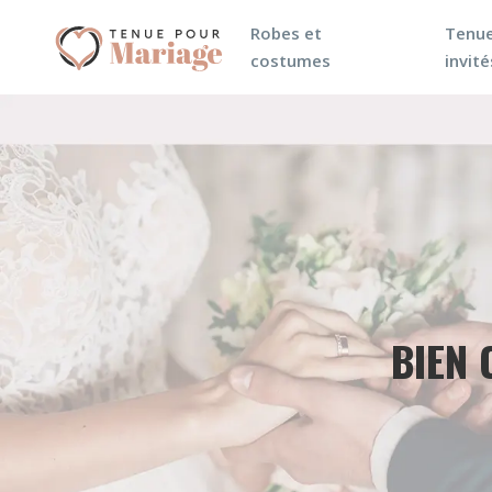
Robes et
Tenue
costumes
invité
BIEN 