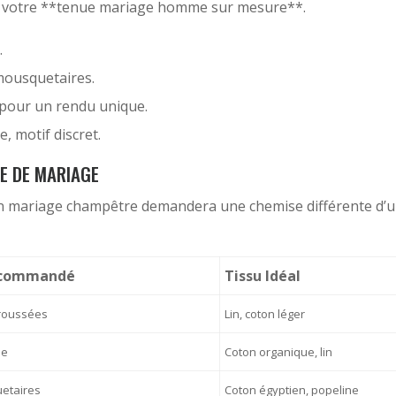
er votre **tenue mariage homme sur mesure**.
.
mousquetaires.
s pour un rendu unique.
, motif discret.
PE DE MARIAGE
n mariage champêtre demandera une chemise différente d’u
Recommandé
Tissu Idéal
troussées
Lin, coton léger
ée
Coton organique, lin
uetaires
Coton égyptien, popeline