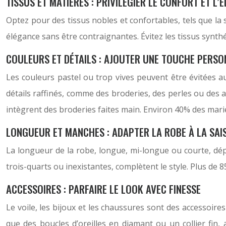
TISSUS ET MATIÈRES : PRIVILÉGIER LE CONFORT ET L’
Optez pour des tissus nobles et confortables, tels que la 
élégance sans être contraignantes. Évitez les tissus synth
COULEURS ET DÉTAILS : AJOUTER UNE TOUCHE PERSO
Les couleurs pastel ou trop vives peuvent être évitées a
détails raffinés, comme des broderies, des perles ou des
intègrent des broderies faites main. Environ 40% des marié
LONGUEUR ET MANCHES : ADAPTER LA ROBE À LA SAI
La longueur de la robe, longue, mi-longue ou courte, dép
trois-quarts ou inexistantes, complètent le style. Plus de
ACCESSOIRES : PARFAIRE LE LOOK AVEC FINESSE
Le voile, les bijoux et les chaussures sont des accessoires 
que des boucles d’oreilles en diamant ou un collier fin