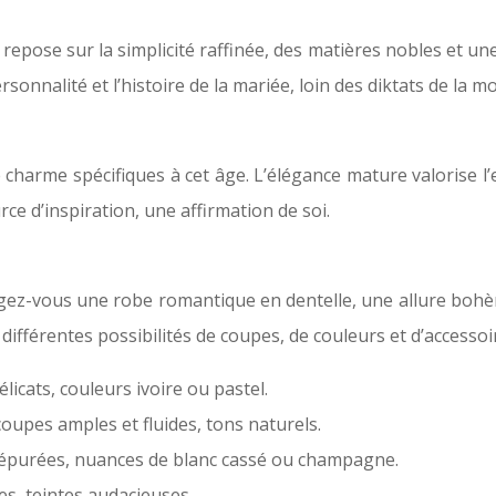
repose sur la simplicité raffinée, des matières nobles et un
ersonnalité et l’histoire de la mariée, loin des diktats de la m
 charme spécifiques à cet âge. L’élégance mature valorise l
ce d’inspiration, une affirmation de soi.
gez-vous une robe romantique en dentelle, une allure bohème
fférentes possibilités de coupes, de couleurs et d’accessoi
élicats, couleurs ivoire ou pastel.
coupes amples et fluides, tons naturels.
s épurées, nuances de blanc cassé ou champagne.
s, teintes audacieuses.