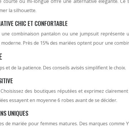
courte ou mi-longue offre une alternative élégante. Ce 
mer la silhouette.
ATIVE CHIC ET CONFORTABLE
 une combinaison pantalon ou une jumpsuit représente un
t moderne. Près de 15% des mariées optent pour une combina
E
t de la patience. Des conseils avisés simplifient le choix.
ITIVE
s. Choisissez des boutiques réputées et exprimez claireme
ariées essayent en moyenne 6 robes avant de se décider.
ONS UNIQUES
bes de mariée pour femmes matures. Des marques comme Yve