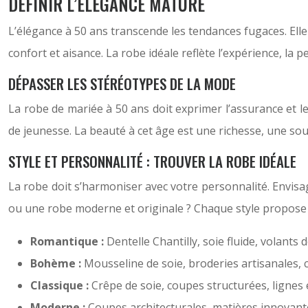
DÉFINIR L’ÉLÉGANCE MATURE
L’élégance à 50 ans transcende les tendances fugaces. Elle 
confort et aisance. La robe idéale reflète l’expérience, la p
DÉPASSER LES STÉRÉOTYPES DE LA MODE
La robe de mariée à 50 ans doit exprimer l’assurance et le
de jeunesse. La beauté à cet âge est une richesse, une sour
STYLE ET PERSONNALITÉ : TROUVER LA ROBE IDÉALE
La robe doit s’harmoniser avec votre personnalité. Envisa
ou une robe moderne et originale ? Chaque style propose di
Romantique :
Dentelle Chantilly, soie fluide, volants d
Bohème :
Mousseline de soie, broderies artisanales, 
Classique :
Crêpe de soie, coupes structurées, ligne
Moderne :
Coupes architecturales, matières innovante