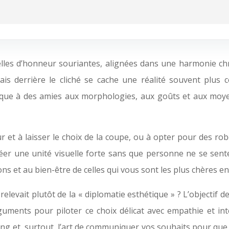
selles d’honneur souriantes, alignées dans une harmonie c
is derrière le cliché se cache une réalité souvent plus c
tique à des amies aux morphologies, aux goûts et aux moy
ur et à laisser le choix de la coupe, ou à opter pour des ro
er une unité visuelle forte sans que personne ne se sente
ns et au bien-être de celles qui vous sont les plus chères en c
is relevait plutôt de la « diplomatie esthétique » ? L’object
uments pour piloter ce choix délicat avec empathie et int
ng et, surtout, l’art de communiquer vos souhaits pour que l’