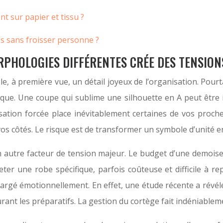
t sur papier et tissu ?
 sans froisser personne ?
PHOLOGIES DIFFÉRENTES CRÉE DES TENSIONS 
e, à première vue, un détail joyeux de l’organisation. Pour
ique. Une coupe qui sublime une silhouette en A peut être
isation forcée place inévitablement certaines de vos proch
 vos côtés. Le risque est de transformer un symbole d’unité 
 un autre facteur de tension majeur. Le budget d’une demois
cheter une robe spécifique, parfois coûteuse et difficile à r
 chargé émotionnellement. En effet, une étude récente a rév
 durant les préparatifs. La gestion du cortège fait indéniable