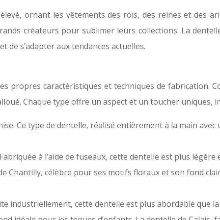
élevé, ornant les vêtements des rois, des reines et des ar
s grands créateurs pour sublimer leurs collections. La dent
t de s’adapter aux tendances actuelles.
es propres caractéristiques et techniques de fabrication. C
lloué. Chaque type offre un aspect et un toucher uniques, inf
e. Ce type de dentelle, réalisé entièrement à la main avec une
Fabriquée à l’aide de fuseaux, cette dentelle est plus légère et
e de Chantilly, célèbre pour ses motifs floraux et son fond cl
te industriellement, cette dentelle est plus abordable que la 
a rend idéale pour les tenues d’enfants. La dentelle de Calais