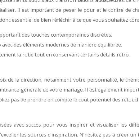
s ajustements subtils aux transformations audacieuses. Le c
éaliser. Il est important de peser le pour et le contre de 
t donc essentiel de bien réfléchir à ce que vous souhaitez co
 apportant des touches contemporaines discrètes.
 avec des éléments modernes de manière équilibrée.
ment la robe tout en conservant certains détails rétro.
hoix de la direction, notamment votre personnalité, le thè
’ambiance générale de votre mariage. Il est également import
oubliez pas de prendre en compte le coût potentiel des retou
es avec succès pour vous inspirer et visualiser les diffé
’excellentes sources d’inspiration. N’hésitez pas à créer un