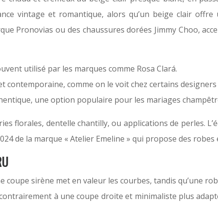
ance vintage et romantique, alors qu’un beige clair offre
arque Pronovias ou des chaussures dorées Jimmy Choo, acce
souvent utilisé par les marques comme Rosa Clará.
 et contemporaine, comme on le voit chez certains designers
thentique, une option populaire pour les mariages champêtr
ries florales, dentelle chantilly, ou applications de perles. L
 2024 de la marque « Atelier Emeline » qui propose des robes 
RU
e coupe sirène met en valeur les courbes, tandis qu’une rob
 contrairement à une coupe droite et minimaliste plus adapté