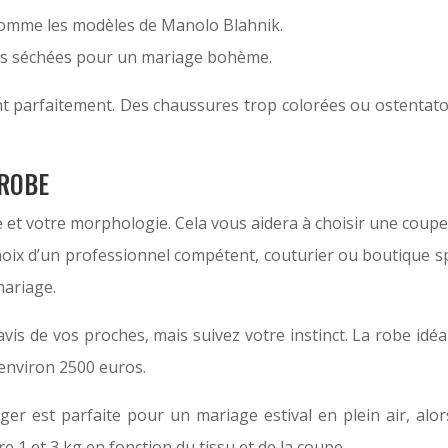
 comme les modèles de Manolo Blahnik.
rs séchées pour un mariage bohème.
nt parfaitement. Des chaussures trop colorées ou ostentato
 ROBE
 et votre morphologie. Cela vous aidera à choisir une coup
choix d’un professionnel compétent, couturier ou boutique spé
mariage.
s de vos proches, mais suivez votre instinct. La robe idéale
environ 2500 euros.
éger est parfaite pour un mariage estival en plein air, al
1 et 3 kg en fonction du tissu et de la coupe.