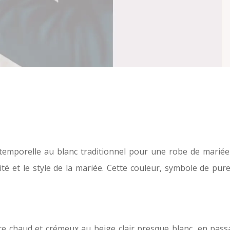
ntemporelle au blanc traditionnel pour une robe de mariée 
té et le style de la mariée. Cette couleur, symbole de pure
e chaud et crémeux au beige clair presque blanc, en passan