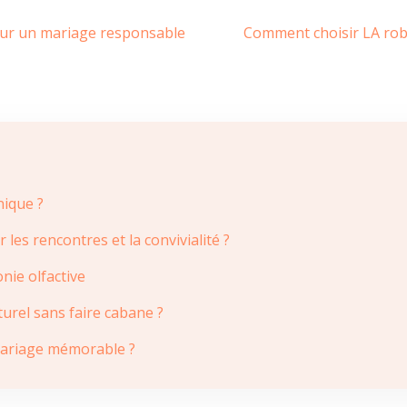
our un mariage responsable
Comment choisir LA robe
nique ?
es rencontres et la convivialité ?
nie olfactive
turel sans faire cabane ?
n mariage mémorable ?