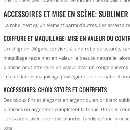
Environ 30% des robes de mariée incluent des détails tran
ACCESSOIRES ET MISE EN SCÈNE: SUBLIME
La robe n’est qu’un élément parmi d’autres. Les accessoir
COIFFURE ET MAQUILLAGE: MISE EN VALEUR DU CONT
Un chignon élégant convient à une robe structurée, tand
maquillage nude met en valeur la beauté naturelle, alor
blanche peut être mise en valeur avec un rouge à lèvres
Les tendances maquillage privilégient un look naturel po
ACCESSOIRES: CHOIX STYLÉS ET COHÉRENTS
Des bijoux fins et élégants en argent ou en or blanc subl
blanches ou argentées complètent la tenue. Un voile court
contrastent avec une robe blanche, tandis qu’une broche
total.