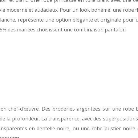
 et blanc. Une robe princesse en tulle blanc avec une cei
 style moderne et audacieux. Pour un look bohème, une robe f
blanche, représente une option élégante et originale pour 
 5% des mariées choisissent une combinaison pantalon.
 en chef-d’œuvre. Des broderies argentées sur une robe 
e la profondeur. La transparence, avec des superpositions d
nsparentes en dentelle noire, ou une robe bustier noire