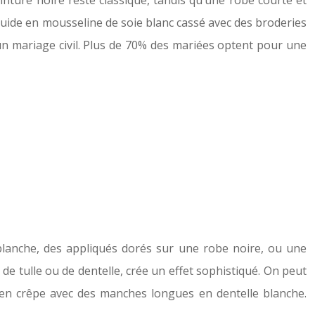
nture noire reste classique, tandis qu’une robe courte et
luide en mousseline de soie blanc cassé avec des broderies
un mariage civil. Plus de 70% des mariées optent pour une
blanche, des appliqués dorés sur une robe noire, ou une
e tulle ou de dentelle, crée un effet sophistiqué. On peut
 en crêpe avec des manches longues en dentelle blanche.