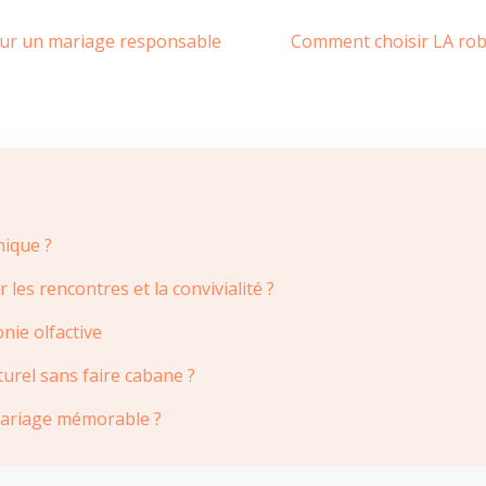
our un mariage responsable
Comment choisir LA robe
nique ?
es rencontres et la convivialité ?
nie olfactive
turel sans faire cabane ?
n mariage mémorable ?