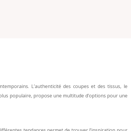
temporains. L’authenticité des coupes et des tissus, le
n plus populaire, propose une multitude d’options pour une
ifférentes tendances permet de trouver l’inspiration pour