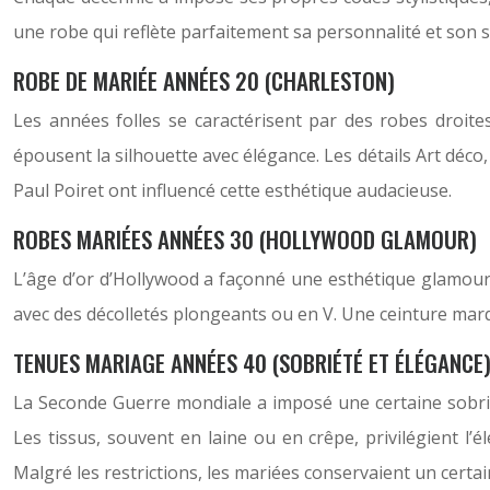
une robe qui reflète parfaitement sa personnalité et son st
ROBE DE MARIÉE ANNÉES 20 (CHARLESTON)
Les années folles se caractérisent par des robes droites
épousent la silhouette avec élégance. Les détails Art déc
Paul Poiret ont influencé cette esthétique audacieuse.
ROBES MARIÉES ANNÉES 30 (HOLLYWOOD GLAMOUR)
L’âge d’or d’Hollywood a façonné une esthétique glamour e
avec des décolletés plongeants ou en V. Une ceinture marqu
TENUES MARIAGE ANNÉES 40 (SOBRIÉTÉ ET ÉLÉGANCE
La Seconde Guerre mondiale a imposé une certaine sobrié
Les tissus, souvent en laine ou en crêpe, privilégient l’é
Malgré les restrictions, les mariées conservaient un certa