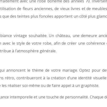
faitement avec une robe bohème des années 70. Inverseme
ilisation de fleurs anciennes, de vieux livres et de meuble
que des teintes plus foncées apportent un côté plus glamour
l’ambiance vintage souhaitée. Un château, une demeure a
 avec le style de votre robe, afin de créer une cohérence e
ribue à l’atmosphère générale.
s qui annoncent le thème de votre mariage. Optez pour de
ons rétro, contribueront à la création d’une identité visuel
de les réaliser soi-même ou de faire appel à un graphiste.
égance intemporelle et une touche de personnalité. Chaque dé