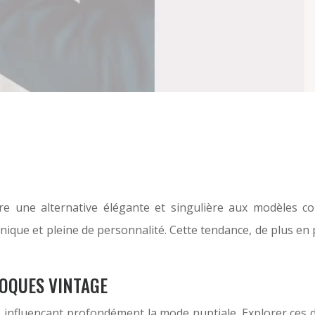
 une alternative élégante et singulière aux modèles con
 unique et pleine de personnalité. Cette tendance, de plus e
POQUES VINTAGE
 influençant profondément la mode nuptiale. Explorer ces d