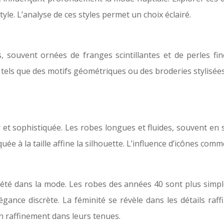
yle. L’analyse de ces styles permet un choix éclairé.
, souvent ornées de franges scintillantes et de perles fin
o, tels que des motifs géométriques ou des broderies stylis
t sophistiquée. Les robes longues et fluides, souvent en s
ée à la taille affine la silhouette. L’influence d’icônes com
)
té dans la mode. Les robes des années 40 sont plus simples
légance discrète. La féminité se révèle dans les détails ra
in raffinement dans leurs tenues.